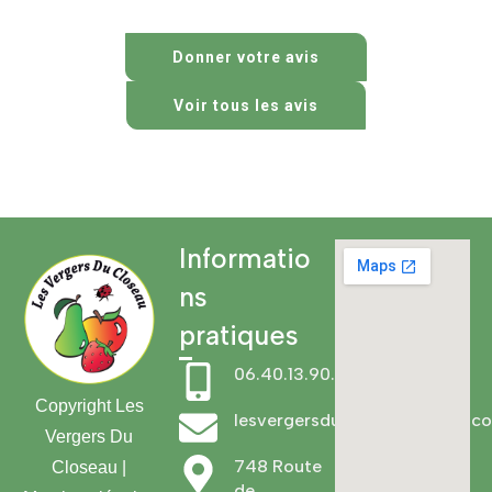
Donner votre avis
Voir tous les avis
Informatio
ns
pratiques
06.40.13.90.73
Copyright Les
lesvergersducloseau@gmail.c
Vergers Du
748 Route
Closeau |
de