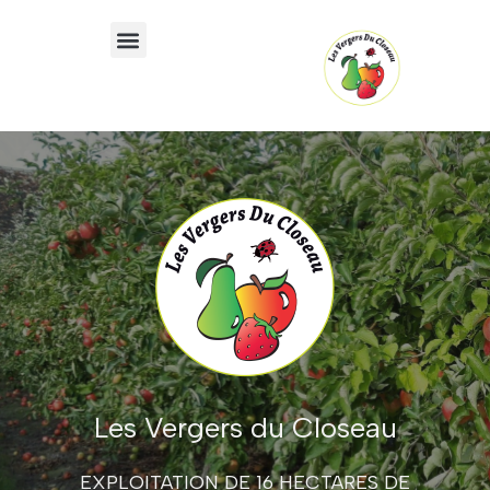
Où trouver nos produits ?
Les Vergers du Closeau
EXPLOITATION DE 16 HECTARES DE